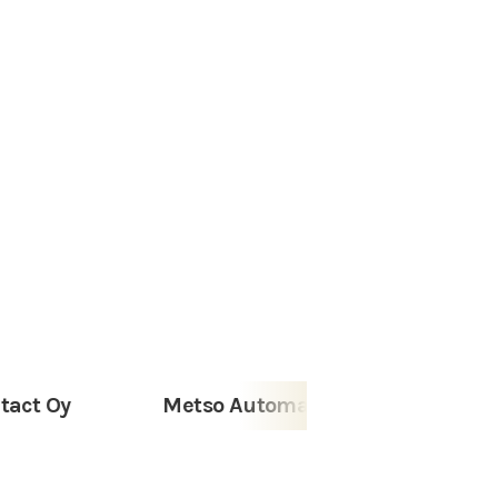
Metso Automation Oy
Insta Auto