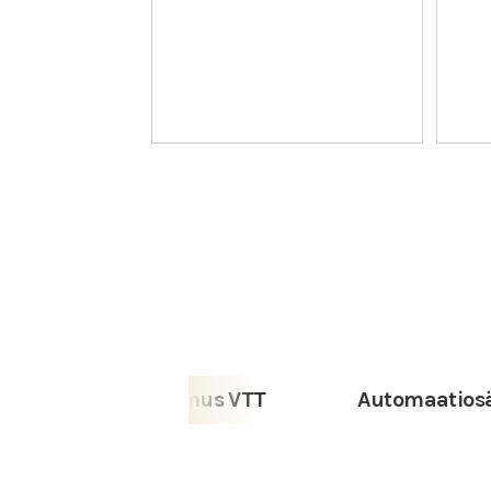
ian Tutkimus VTT
Automaatiosäätiö