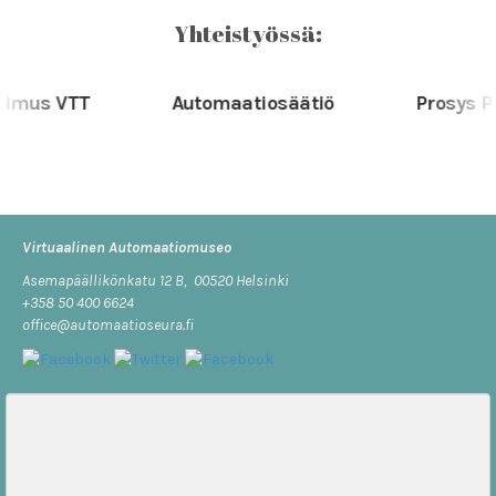
Yhteistyössä:
us VTT
Automaatiosäätiö
Prosys PMS
Virtuaalinen Automaatiomuseo
Asemapäällikönkatu 12 B, 00520 Helsinki
+358 50 400 6624
office@automaatioseura.fi
Viesti