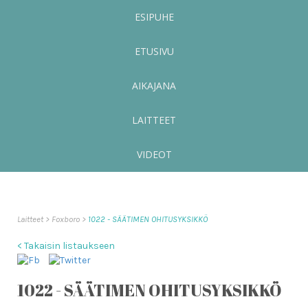
ESIPUHE
ETUSIVU
AIKAJANA
LAITTEET
VIDEOT
Laitteet
Foxboro
1022 - SÄÄTIMEN OHITUSYKSIKKÖ
< Takaisin listaukseen
1022 - SÄÄTIMEN OHITUSYKSIKKÖ