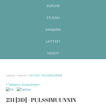
ESIPUHE
ETUSIVU
AIKAJANA
LAITTEET
VIDEOT
Laitteet
Valmet
231 [3D] - PULSSIMUUNNIN
< Takaisin listaukseen
231 [3D] - PULSSIMUUNNIN