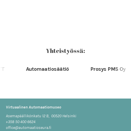
Yhteistyössä:
Automaatiosäätiö
Prosys PMS Oy
Virtuaalinen Automaatiomuseo
Asemapäällikönkatu 12 B, 00520 Helsinki
+358 50 400 6624
office@automaatioseura.fi