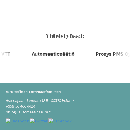
Yhteistyössä:
TT
Automaatiosäätiö
Prosys PMS Oy
Virtuaalinen Automaatiomuseo
Asemapäällikönkatu 12 B, 00520 Helsinki
+358 50 400 6624
office@automaatioseura.fi