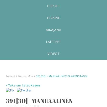
ESIPUHE
ETUSIVU
AIKAJANA
LAITTEET
VIDEOT
Laitteet
Tuntematon
391 [3D] - MANUAALINEN PAINEENSÄÄDIN
< Takaisin listaukseen
391 [3D] - MANUAALINEN