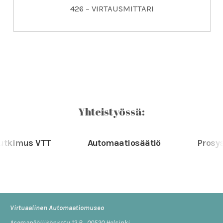
426 – VIRTAUSMITTARI
Yhteistyössä:
kimus VTT
Automaatiosäätiö
Prosys P
Virtuaalinen Automaatiomuseo
Asemapäällikönkatu 12 B, 00520 Helsinki