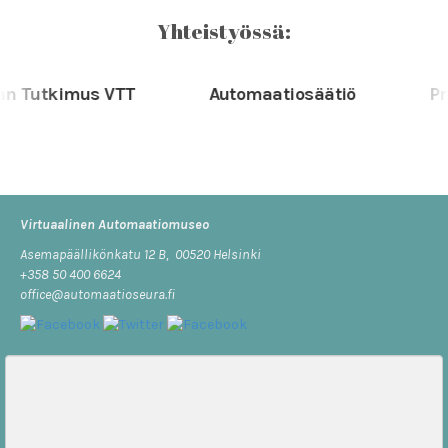
Yhteistyössä:
 Tutkimus VTT
Automaatiosäätiö
Pro
Virtuaalinen Automaatiomuseo
Asemapäällikönkatu 12 B, 00520 Helsinki
+358 50 400 6624
office@automaatioseura.fi
Viesti