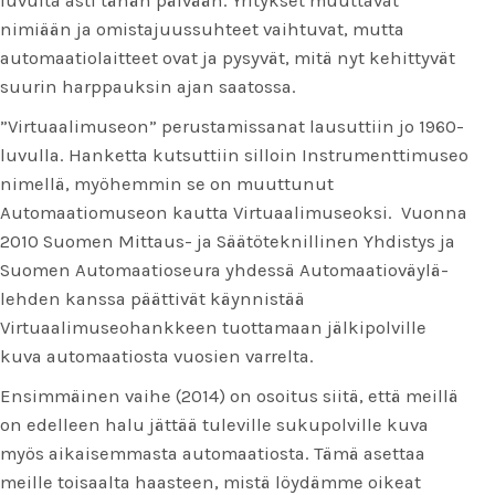
luvulta asti tähän päivään. Yritykset muuttavat
nimiään ja omistajuussuhteet vaihtuvat, mutta
automaatiolaitteet ovat ja pysyvät, mitä nyt kehittyvät
suurin harppauksin ajan saatossa.
”Virtuaalimuseon” perustamissanat lausuttiin jo 1960-
luvulla. Hanketta kutsuttiin silloin Instrumenttimuseo
nimellä, myöhemmin se on muuttunut
Automaatiomuseon kautta Virtuaalimuseoksi. Vuonna
2010 Suomen Mittaus- ja Säätöteknillinen Yhdistys ja
Suomen Automaatioseura yhdessä Automaatioväylä-
lehden kanssa päättivät käynnistää
Virtuaalimuseohankkeen tuottamaan jälkipolville
kuva automaatiosta vuosien varrelta.
Ensimmäinen vaihe (2014) on osoitus siitä, että meillä
on edelleen halu jättää tuleville sukupolville kuva
myös aikaisemmasta automaatiosta. Tämä asettaa
meille toisaalta haasteen, mistä löydämme oikeat