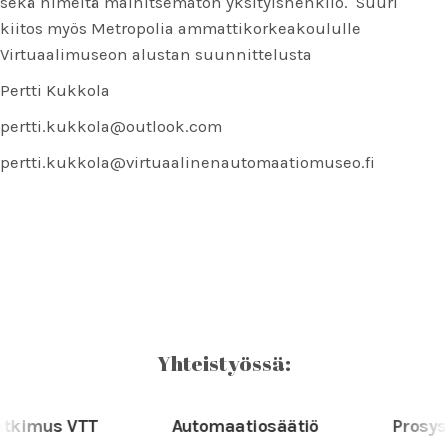
sekä nimeltä mainitsematon yksityishenkilö. Suuri
kiitos myös Metropolia ammattikorkeakoululle
Virtuaalimuseon alustan suunnittelusta
Pertti Kukkola
pertti.kukkola@outlook.com
pertti.kukkola@virtuaalinenautomaatiomuseo.fi
Yhteistyössä:
mus VTT
Automaatiosäätiö
Prosys PMS