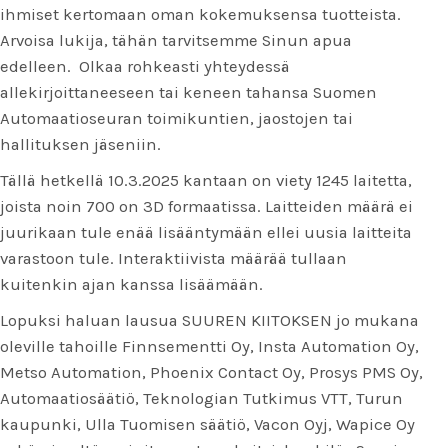
ihmiset kertomaan oman kokemuksensa tuotteista.
Arvoisa lukija, tähän tarvitsemme Sinun apua
edelleen. Olkaa rohkeasti yhteydessä
allekirjoittaneeseen tai keneen tahansa Suomen
Automaatioseuran toimikuntien, jaostojen tai
hallituksen jäseniin.
Tällä hetkellä 10.3.2025 kantaan on viety 1245 laitetta,
joista noin 700 on 3D formaatissa. Laitteiden määrä ei
juurikaan tule enää lisääntymään ellei uusia laitteita
varastoon tule. Interaktiivista määrää tullaan
kuitenkin ajan kanssa lisäämään.
Lopuksi haluan lausua SUUREN KIITOKSEN jo mukana
oleville tahoille Finnsementti Oy, Insta Automation Oy,
Metso Automation, Phoenix Contact Oy, Prosys PMS Oy,
Automaatiosäätiö, Teknologian Tutkimus VTT, Turun
kaupunki, Ulla Tuomisen säätiö, Vacon Oyj, Wapice Oy