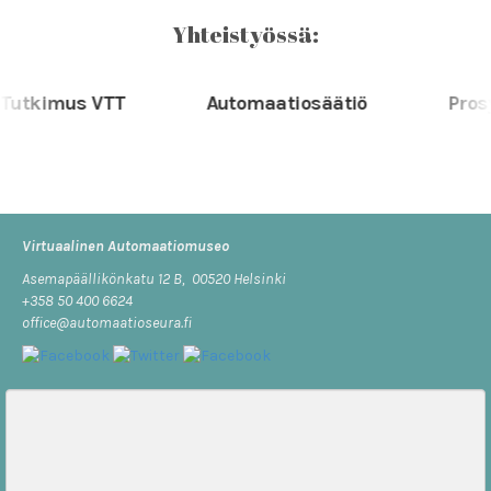
Yhteistyössä:
utkimus VTT
Automaatiosäätiö
Prosys
Virtuaalinen Automaatiomuseo
Asemapäällikönkatu 12 B, 00520 Helsinki
+358 50 400 6624
office@automaatioseura.fi
Viesti