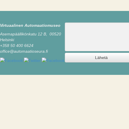
Viesti
Virtuaalinen Automaatiomuseo
Asemapäällikönkatu 12 B, 00520
Helsinki
+358 50 400 6624
office@automaatioseura.fi
Lähetä