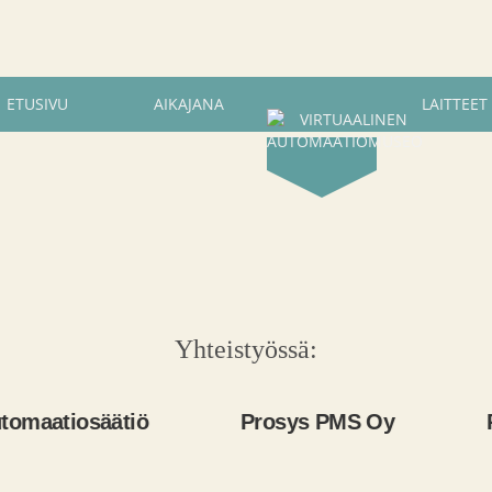
ETUSIVU
AIKAJANA
LAITTEET
Yhteistyössä:
tiosäätiö
Prosys PMS Oy
Phoen