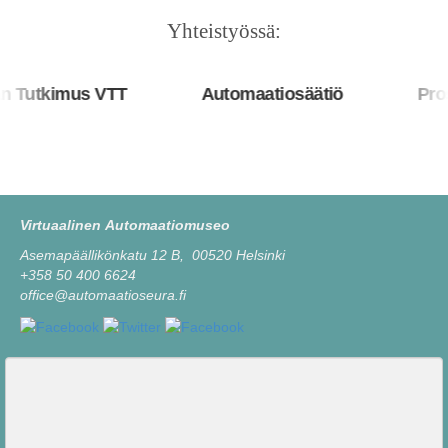
Yhteistyössä:
 Tutkimus VTT
Automaatiosäätiö
Pros
Virtuaalinen Automaatiomuseo
Asemapäällikönkatu 12 B, 00520 Helsinki
+358 50 400 6624
office@automaatioseura.fi
Viesti