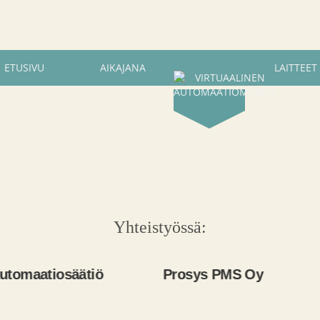
ETUSIVU
AIKAJANA
LAITTEET
Yhteistyössä:
atiosäätiö
Prosys PMS Oy
Phoe