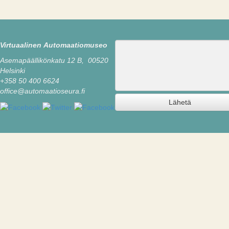
Viesti
Virtuaalinen Automaatiomuseo
Asemapäällikönkatu 12 B, 00520
Helsinki
+358 50 400 6624
office@automaatioseura.fi
Lähetä