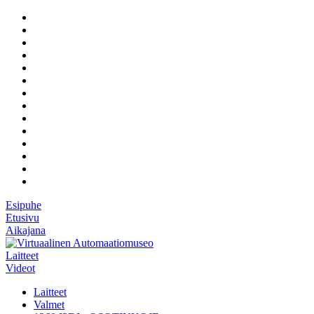
Esipuhe
Etusivu
Aikajana
Laitteet
Videot
Laitteet
Valmet