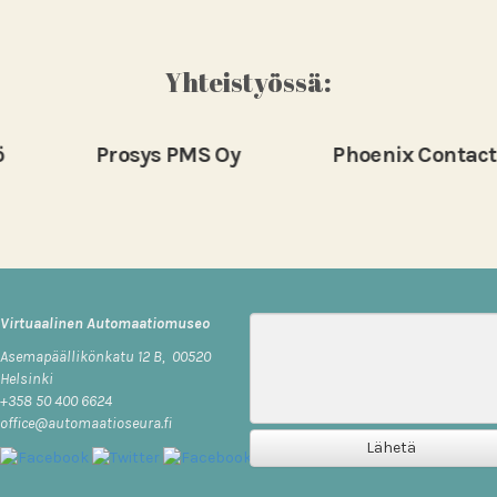
Yhteistyössä:
Prosys PMS Oy
Phoenix Contact Oy
Viesti
Virtuaalinen Automaatiomuseo
Asemapäällikönkatu 12 B, 00520
Helsinki
+358 50 400 6624
office@automaatioseura.fi
Lähetä