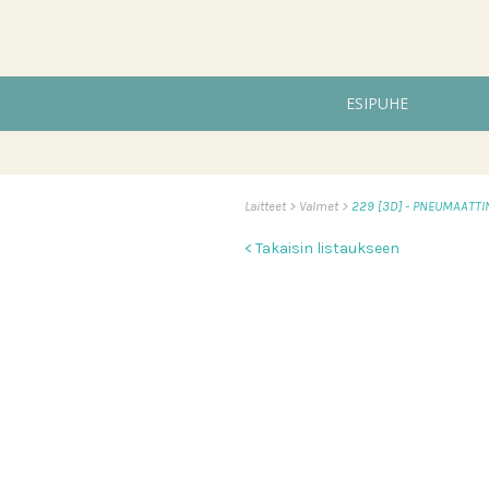
ESIPUHE
Laitteet
Valmet
229 [3D] - PNEUMAATT
< Takaisin listaukseen