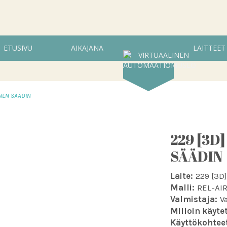
ETUSIVU
AIKAJANA
LAITTEET
INEN SÄÄDIN
229 [3D
SÄÄDIN
Laite:
229 [3D
Malli:
REL-AIR
Valmistaja:
V
Milloin käytet
Käyttökohtee