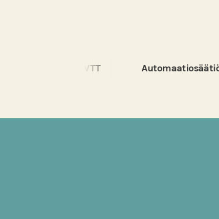
n Tutkimus VTT
Automaatiosäätiö