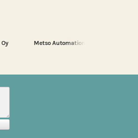
Metso Automation Oy
Insta Automat