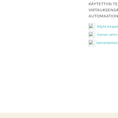
KÄYTETTIIN T
VIRTAUKSENSÄ
AUTOMAATION 
Näytä aikajan
Saman valmis
Samankaltaise