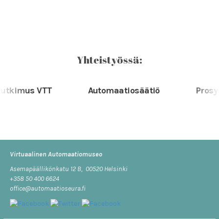
Yhteistyössä:
kimus VTT
Automaatiosäätiö
Prosys 
Virtuaalinen Automaatiomuseo
Asemapäällikönkatu 12 B, 00520 Helsinki
+358 50 400 6624
office@automaatioseura.fi