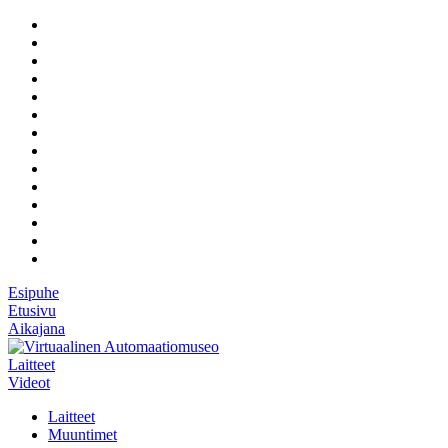
Esipuhe
Etusivu
Aikajana
Laitteet
Videot
Laitteet
Muuntimet