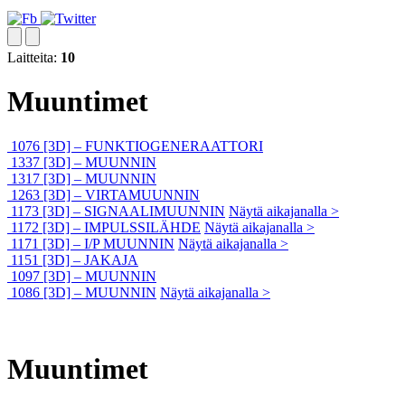
Laitteita:
10
Muuntimet
1076 [3D] – FUNKTIOGENERAATTORI
1337 [3D] – MUUNNIN
1317 [3D] – MUUNNIN
1263 [3D] – VIRTAMUUNNIN
1173 [3D] – SIGNAALIMUUNNIN
Näytä aikajanalla >
1172 [3D] – IMPULSSILÄHDE
Näytä aikajanalla >
1171 [3D] – I/P MUUNNIN
Näytä aikajanalla >
1151 [3D] – JAKAJA
1097 [3D] – MUUNNIN
1086 [3D] – MUUNNIN
Näytä aikajanalla >
Muuntimet