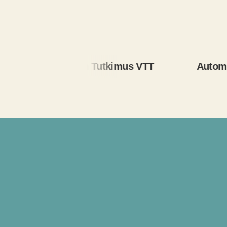
Teknologian Tutkimus VTT
Automaatiosää