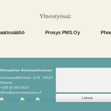
Yhteistyössä:
tiö
Prosys PMS Oy
Phoenix Con
Viesti
Virtuaalinen Automaatiomuseo
Asemapäällikönkatu 12 B, 00520
Helsinki
+358 50 400 6624
office@automaatioseura.fi
Lähetä