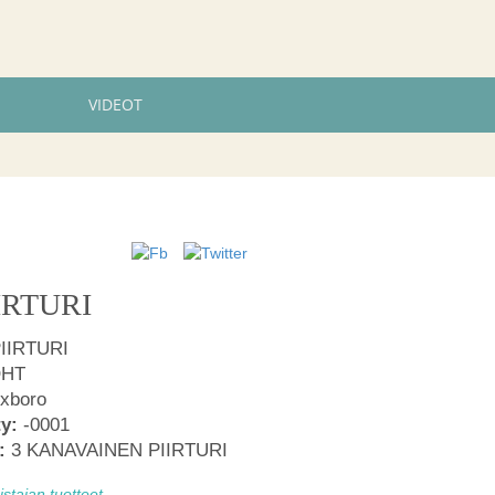
VIDEOT
IIRTURI
PIIRTURI
OHT
xboro
ty:
-0001
:
3 KANAVAINEN PIIRTURI
tajan tuotteet