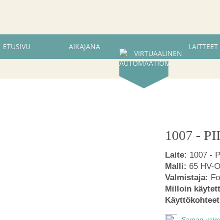
ETUSIVU
AIKAJANA
LAITTEET
1007 - P
Laite:
1007 - 
Malli:
65 HV-
Valmistaja:
Fo
Milloin käytet
Käyttökohteet
Saman valmis