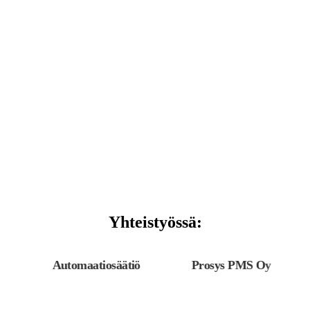
Yhteistyössä:
Automaatiosäätiö
Prosys PMS Oy
P