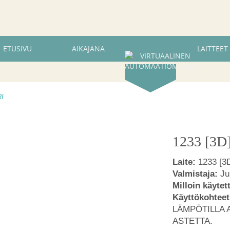
ETUSIVU
AIKAJANA
LAITTEET
RI
1233 [3D
Laite:
1233 [3
Valmistaja:
J
Milloin käytet
Käyttökohteet
LÄMPÖTILLA A
ASTETTA.