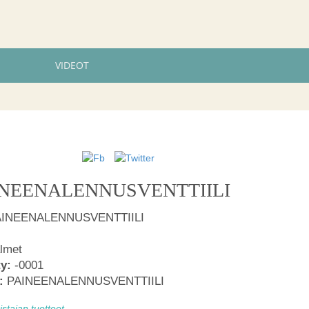
VIDEOT
AINEENALENNUSVENTTIILI
PAINEENALENNUSVENTTIILI
lmet
ty:
-0001
:
PAINEENALENNUSVENTTIILI
tajan tuotteet