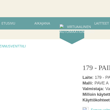
ETUSIVU
AIKAJANA
LAITTEET
LENNUSVENTTIILI
179 - P
Laite:
179 - 
Malli:
PAVE A
Valmistaja:
Va
Milloin käytet
Käyttökohteet
Saman valmis