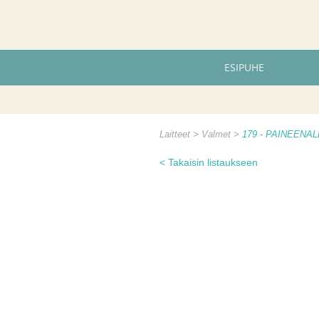
ESIPUHE
Laitteet
Valmet
179 - PAINEENA
< Takaisin listaukseen