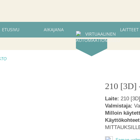
ETUSIVU
AIKAJANA
LAITTEET
ISTO
210 [3D]
Laite:
210 [3D
Valmistaja:
Va
Milloin käytet
Käyttökohteet
MITTAUKSILL
Saman valmis