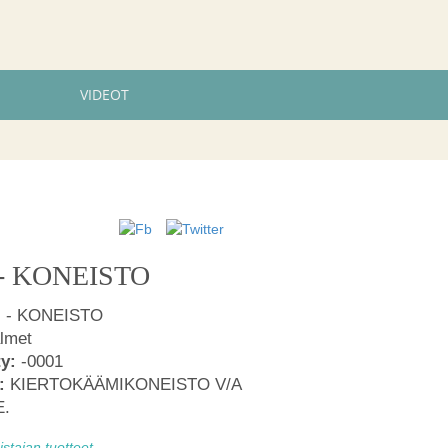
VIDEOT
 - KONEISTO
] - KONEISTO
lmet
ty:
-0001
:
KIERTOKÄÄMIKONEISTO V/A
E.
tajan tuotteet