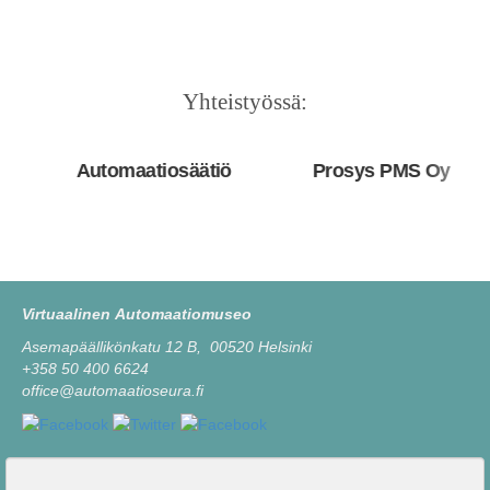
Yhteistyössä:
Automaatiosäätiö
Prosys PMS Oy
Virtuaalinen Automaatiomuseo
Asemapäällikönkatu 12 B, 00520 Helsinki
+358 50 400 6624
office@automaatioseura.fi
Viesti