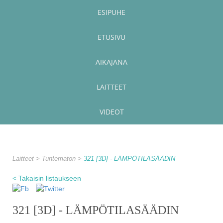
ESIPUHE
ETUSIVU
AIKAJANA
LAITTEET
VIDEOT
Laitteet
Tuntematon
321 [3D] - LÄMPÖTILASÄÄDIN
< Takaisin listaukseen
321 [3D] - LÄMPÖTILASÄÄDIN