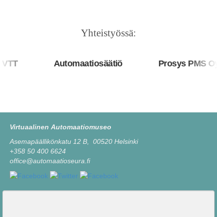
Yhteistyössä:
TT
Automaatiosäätiö
Prosys PMS Oy
Virtuaalinen Automaatiomuseo
Asemapäällikönkatu 12 B, 00520 Helsinki
+358 50 400 6624
office@automaatioseura.fi
Viesti