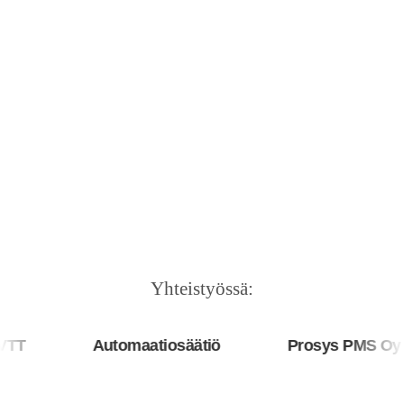
Yhteistyössä:
T
Automaatiosäätiö
Prosys PMS Oy