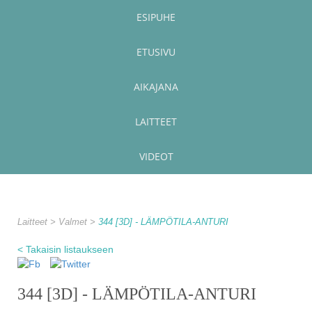
ESIPUHE
ETUSIVU
AIKAJANA
LAITTEET
VIDEOT
Laitteet
Valmet
344 [3D] - LÄMPÖTILA-ANTURI
< Takaisin listaukseen
344 [3D] - LÄMPÖTILA-ANTURI