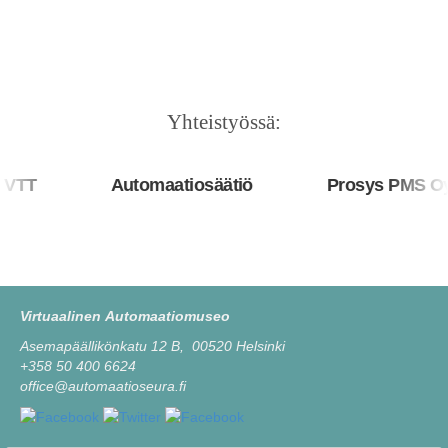
Yhteistyössä:
TT
Automaatiosäätiö
Prosys PMS Oy
Virtuaalinen Automaatiomuseo
Asemapäällikönkatu 12 B, 00520 Helsinki
+358 50 400 6624
office@automaatioseura.fi