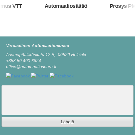
us VTT
Automaatiosäätiö
Prosys PMS 
Virtuaalinen Automaatiomuseo
Asemapäällikönkatu 12 B, 00520 Helsinki
+358 50 400 6624
office@automaatioseura.fi
Viesti
Lähetä