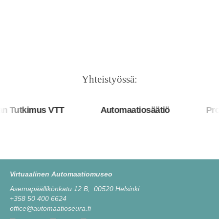
Yhteistyössä:
Tutkimus VTT
Automaatiosäätiö
Prosy
Virtuaalinen Automaatiomuseo
Asemapäällikönkatu 12 B, 00520 Helsinki
+358 50 400 6624
office@automaatioseura.fi