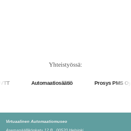
Yhteistyössä:
T
Automaatiosäätiö
Prosys PMS Oy
Virtuaalinen Automaatiomuseo
Asemapäällikönkatu 12 B, 00520 Helsinki