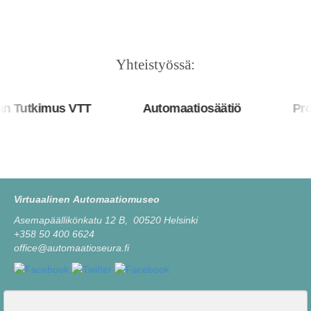
Yhteistyössä:
 Tutkimus VTT
Automaatiosäätiö
Pros
Virtuaalinen Automaatiomuseo
Asemapäällikönkatu 12 B, 00520 Helsinki
+358 50 400 6624
office@automaatioseura.fi
Viesti