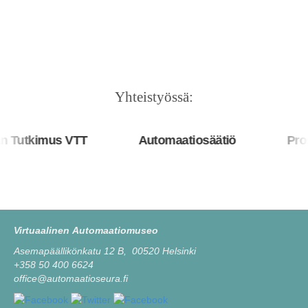
Yhteistyössä:
Tutkimus VTT
Automaatiosäätiö
Prosy
Virtuaalinen Automaatiomuseo
Asemapäällikönkatu 12 B, 00520 Helsinki
+358 50 400 6624
office@automaatioseura.fi