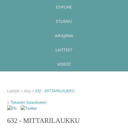
ESIPUHE
ETUSIVU
AIKAJANA
LAITTEET
VIDEOT
Laitteet
Aeg
632 - MITTARILAUKKU
< Takaisin listaukseen
632 - MITTARILAUKKU