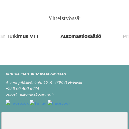
Yhteistyössä:
 Tutkimus VTT
Automaatiosäätiö
Pros
Virtuaalinen Automaatiomuseo
Asemapäällikönkatu 12 B, 00520 Helsinki
+358 50 400 6624
office@automaatioseura.fi
Viesti