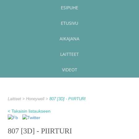
ESIPUHE
ETUSIVU
AIKAJANA
LAITTEET
VIDEOT
Laitteet
Honeywell
807 [3D] - PIIRTURI
< Takaisin listaukseen
807 [3D] - PIIRTURI