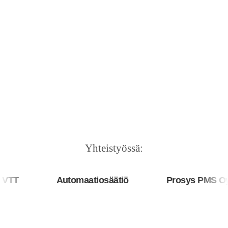
Yhteistyössä:
TT
Automaatiosäätiö
Prosys PMS Oy