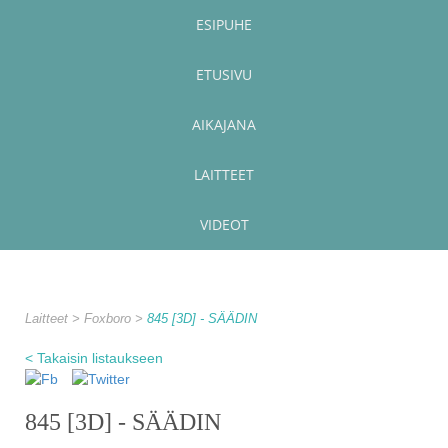
ESIPUHE
ETUSIVU
AIKAJANA
LAITTEET
VIDEOT
Laitteet
Foxboro
845 [3D] - SÄÄDIN
< Takaisin listaukseen
845 [3D] - SÄÄDIN