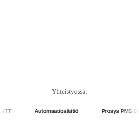
Yhteistyössä:
T
Automaatiosäätiö
Prosys PMS Oy