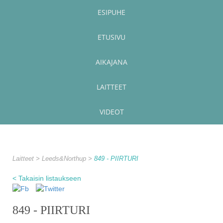
ESIPUHE
ETUSIVU
AIKAJANA
LAITTEET
VIDEOT
Laitteet
Leeds&Northup
849 - PIIRTURI
< Takaisin listaukseen
849 - PIIRTURI