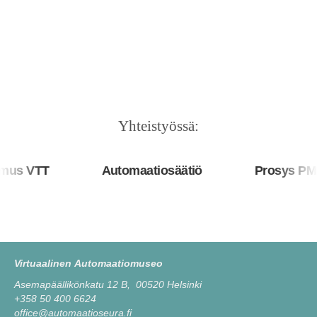
Yhteistyössä:
s VTT
Automaatiosäätiö
Prosys PMS 
Virtuaalinen Automaatiomuseo
Asemapäällikönkatu 12 B, 00520 Helsinki
+358 50 400 6624
office@automaatioseura.fi