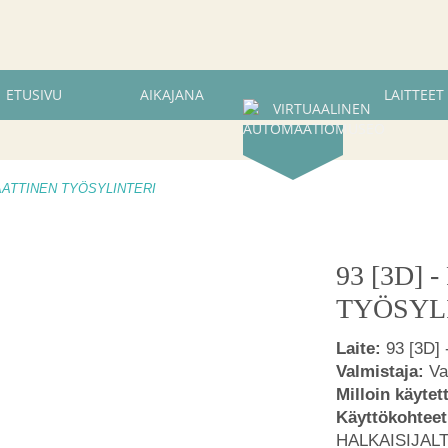
ETUSIVU
AIKAJANA
LAITTEET
MAATTINEN TYÖSYLINTERI
93 [3D]
TYÖSYL
Laite:
93 [3D
Valmistaja:
Va
Milloin käytet
Käyttökohteet
HALKAISIJAL