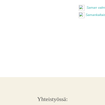
Saman valmis
Samankaltais
Yhteistyössä: