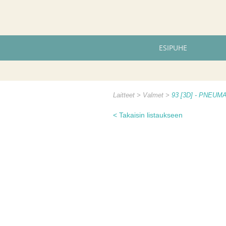
ESIPUHE
Laitteet
Valmet
93 [3D] - PNEU
< Takaisin listaukseen