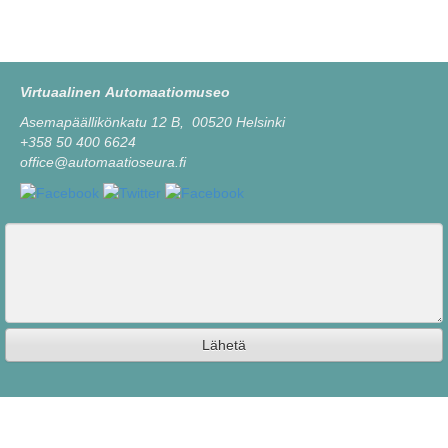
Virtuaalinen Automaatiomuseo
Asemapäällikönkatu 12 B, 00520 Helsinki
+358 50 400 6624
office@automaatioseura.fi
Viesti
Lähetä