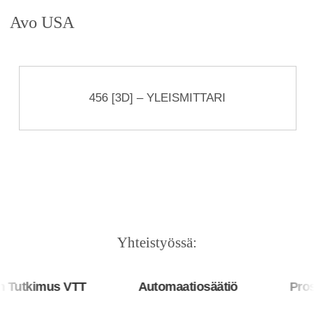
Avo USA
456 [3D] – YLEISMITTARI
Yhteistyössä:
Tutkimus VTT
Automaatiosäätiö
Prosy