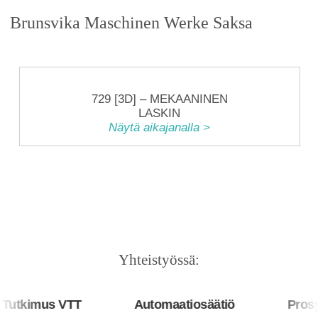
Brunsvika Maschinen Werke Saksa
729 [3D] – MEKAANINEN
LASKIN
Näytä aikajanalla >
Yhteistyössä:
utkimus VTT
Automaatiosäätiö
Prosys