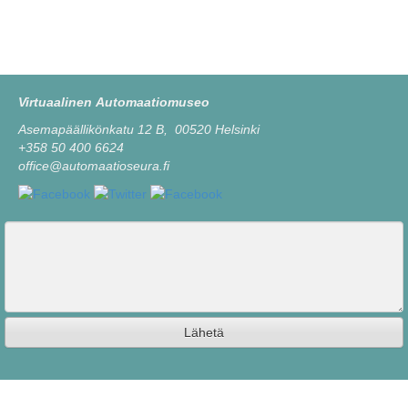
Virtuaalinen Automaatiomuseo
Asemapäällikönkatu 12 B, 00520 Helsinki
+358 50 400 6624
office@automaatioseura.fi
Viesti
Lähetä