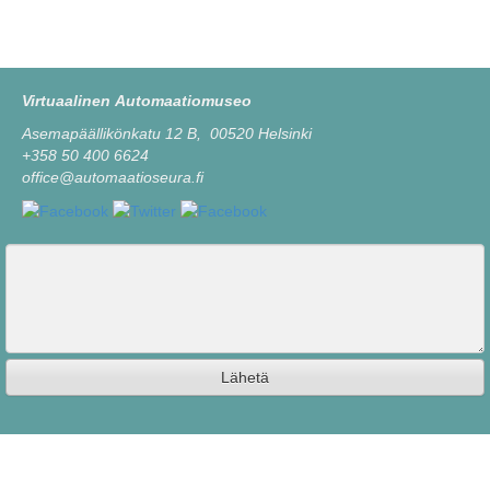
Virtuaalinen Automaatiomuseo
Asemapäällikönkatu 12 B, 00520 Helsinki
+358 50 400 6624
office@automaatioseura.fi
Viesti
Lähetä