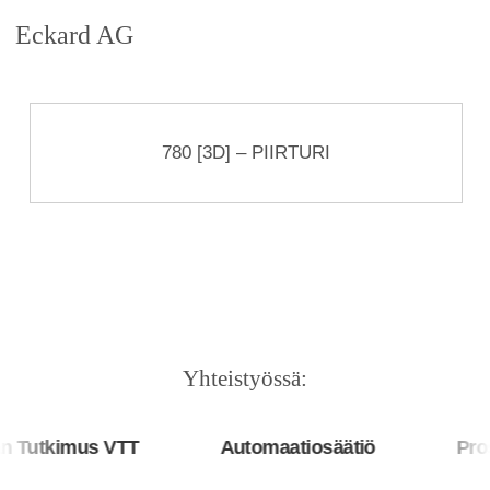
Eckard AG
780 [3D] – PIIRTURI
Yhteistyössä:
 Tutkimus VTT
Automaatiosäätiö
Pros