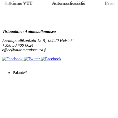
 Tutkimus VTT
Automaatiosäätiö
Prosys 
Virtuaalinen Automaatiomuseo
Asemapäällikönkatu 12 B, 00520 Helsinki
+358 50 400 6624
office@automaatioseura.fi
Viesti
Palaute
*