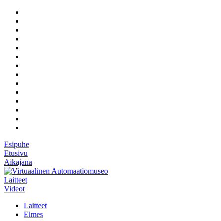
Esipuhe
Etusivu
Aikajana
Laitteet
Videot
Laitteet
Elmes