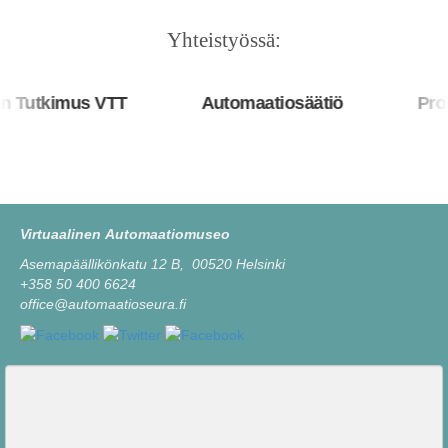
Yhteistyössä:
Tutkimus VTT
Automaatiosäätiö
Prosy
Virtuaalinen Automaatiomuseo
Asemapäällikönkatu 12 B, 00520 Helsinki
+358 50 400 6624
office@automaatioseura.fi
Viesti