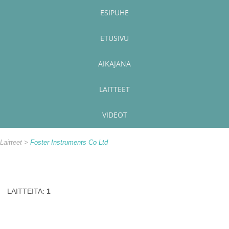
ESIPUHE
ETUSIVU
AIKAJANA
LAITTEET
VIDEOT
Laitteet
Foster Instruments Co Ltd
LAITTEITA:
1