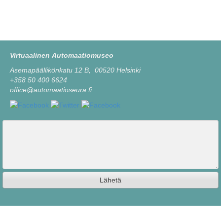
Virtuaalinen Automaatiomuseo
Asemapäällikönkatu 12 B, 00520 Helsinki
+358 50 400 6624
office@automaatioseura.fi
Viesti
Lähetä