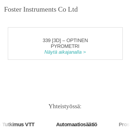
Foster Instruments Co Ltd
339 [3D] – OPTINEN
PYROMETRI
Näytä aikajanalla >
Yhteistyössä:
utkimus VTT
Automaatiosäätiö
Prosys