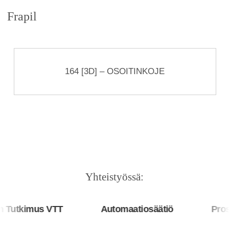
Frapil
164 [3D] – OSOITINKOJE
Yhteistyössä:
Tutkimus VTT
Automaatiosäätiö
Prosy