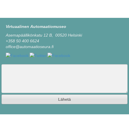
Virtuaalinen Automaatiomuseo
Asemapäällikönkatu 12 B, 00520 Helsinki
+358 50 400 6624
office@automaatioseura.fi
Viesti
Lähetä