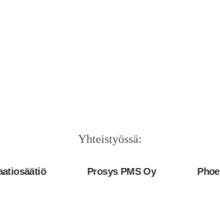
Yhteistyössä:
ätiö
Prosys PMS Oy
Phoenix Co