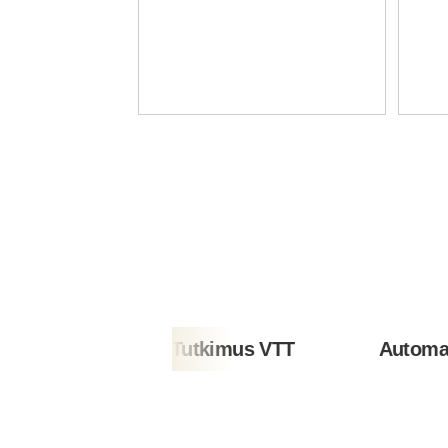
Teknologian Tutkimus VTT
Automaatiosää