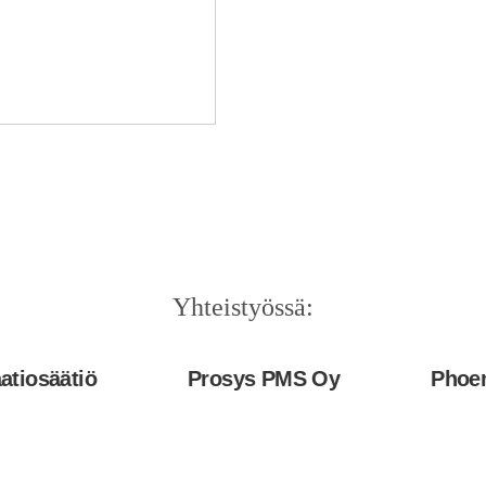
Yhteistyössä:
tiö
Prosys PMS Oy
Phoenix Con