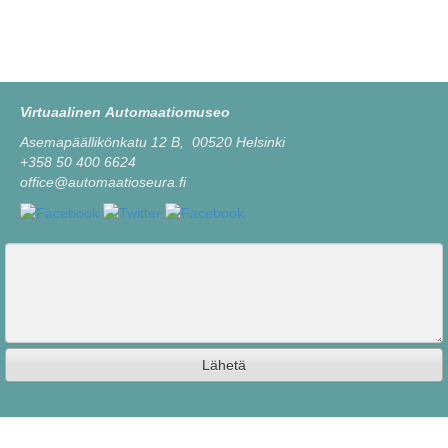
Virtuaalinen Automaatiomuseo
Asemapäällikönkatu 12 B, 00520 Helsinki
+358 50 400 6624
office@automaatioseura.fi
Viesti
Lähetä