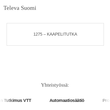
Televa Suomi
1275 – KAAPELITUTKA
Yhteistyössä:
Tutkimus VTT
Automaatiosäätiö
Prosy