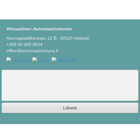
Virtuaalinen Automaatiomuseo
Asemapäällikönkatu 12 B, 00520 Helsinki
+358 50 400 6624
office@automaatioseura.fi
Viesti
Lähetä