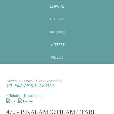
ESIPUHE
ETUSIVU
AIKAJANA
LAITTEET
VIDEOT
Laitteet
Camille Bauer AG Sveitsi
470 - PIKALÄMPÖTILAMITTARI
< Takaisin listaukseen
470 - PIKALÄMPÖTILAMITTARI