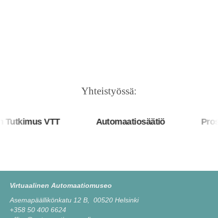
Yhteistyössä:
utkimus VTT
Automaatiosäätiö
Prosys
Virtuaalinen Automaatiomuseo
Asemapäällikönkatu 12 B, 00520 Helsinki
+358 50 400 6624