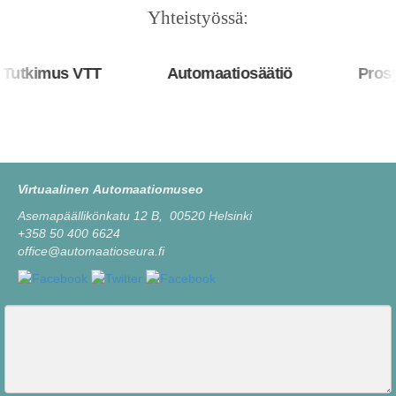
Yhteistyössä:
utkimus VTT
Automaatiosäätiö
Prosys
Virtuaalinen Automaatiomuseo
Asemapäällikönkatu 12 B, 00520 Helsinki
+358 50 400 6624
office@automaatioseura.fi
Viesti