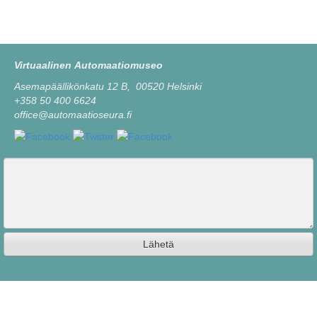
Virtuaalinen Automaatiomuseo
Asemapäällikönkatu 12 B, 00520 Helsinki
+358 50 400 6624
office@automaatioseura.fi
Viesti
Lähetä