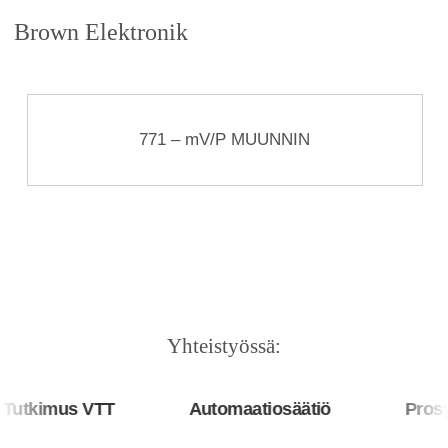
Brown Elektronik
771 – mV/P MUUNNIN
Yhteistyössä:
utkimus VTT
Automaatiosäätiö
Prosys