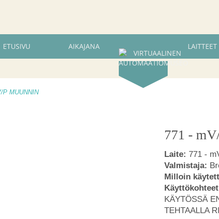
ETUSIVU
AIKAJANA
LAITTEET
V/P MUUNNIN
771 - m
Laite:
771 - 
Valmistaja:
Br
Milloin käytet
Käyttökohteet
KÄYTÖSSÄ E
TEHTAALLA R