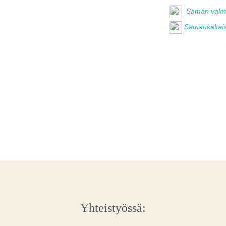
Saman valmis
Samankaltais
Yhteistyössä: