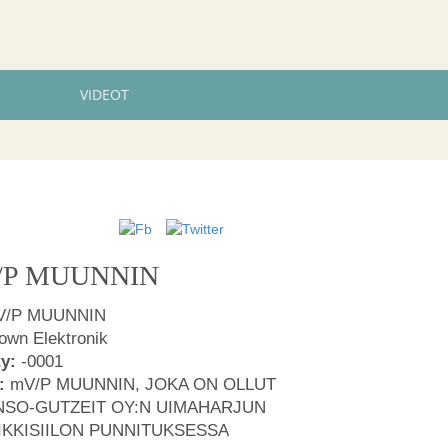
VIDEOT
V/P MUUNNIN
mV/P MUUNNIN
own Elektronik
ty:
-0001
:
mV/P MUUNNIN, JOKA ON OLLUT
NSO-GUTZEIT OY:N UIMAHARJUN
IKKISIILON PUNNITUKSESSA